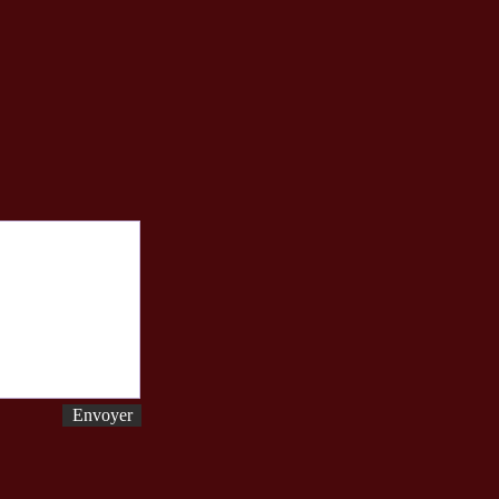
Envoyer