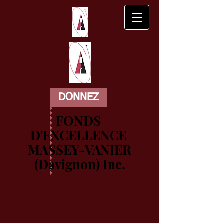
DONNEZ
FONDS
D'EXCELLENCE
MASSEY-VANIER
(Davignon) Inc.